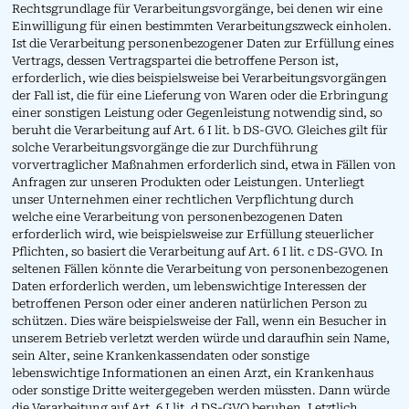
Rechtsgrundlage für Verarbeitungsvorgänge, bei denen wir eine
Einwilligung für einen bestimmten Verarbeitungszweck einholen.
Ist die Verarbeitung personenbezogener Daten zur Erfüllung eines
Vertrags, dessen Vertragspartei die betroffene Person ist,
erforderlich, wie dies beispielsweise bei Verarbeitungsvorgängen
der Fall ist, die für eine Lieferung von Waren oder die Erbringung
einer sonstigen Leistung oder Gegenleistung notwendig sind, so
beruht die Verarbeitung auf Art. 6 I lit. b DS-GVO. Gleiches gilt für
solche Verarbeitungsvorgänge die zur Durchführung
vorvertraglicher Maßnahmen erforderlich sind, etwa in Fällen von
Anfragen zur unseren Produkten oder Leistungen. Unterliegt
unser Unternehmen einer rechtlichen Verpflichtung durch
welche eine Verarbeitung von personenbezogenen Daten
erforderlich wird, wie beispielsweise zur Erfüllung steuerlicher
Pflichten, so basiert die Verarbeitung auf Art. 6 I lit. c DS-GVO. In
seltenen Fällen könnte die Verarbeitung von personenbezogenen
Daten erforderlich werden, um lebenswichtige Interessen der
betroffenen Person oder einer anderen natürlichen Person zu
schützen. Dies wäre beispielsweise der Fall, wenn ein Besucher in
unserem Betrieb verletzt werden würde und daraufhin sein Name,
sein Alter, seine Krankenkassendaten oder sonstige
lebenswichtige Informationen an einen Arzt, ein Krankenhaus
oder sonstige Dritte weitergegeben werden müssten. Dann würde
die Verarbeitung auf Art. 6 I lit. d DS-GVO beruhen. Letztlich